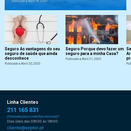
Publicado a Abril 18, 2020
Seguro As vantagens do seu
Seguro Porque devo fazer um
Se
seguro de saúde que ainda
seguro para a minha Casa?
Ar
desconhece
pr
Publicado a Abril 21, 2020
Publicado a Abril 20, 2020
Pub
Linha Clientes
211 165 831
(Chamada para a rede fixa nacional)*
Dias úteis das 09h30 às 18h00
cliente@septor.pt