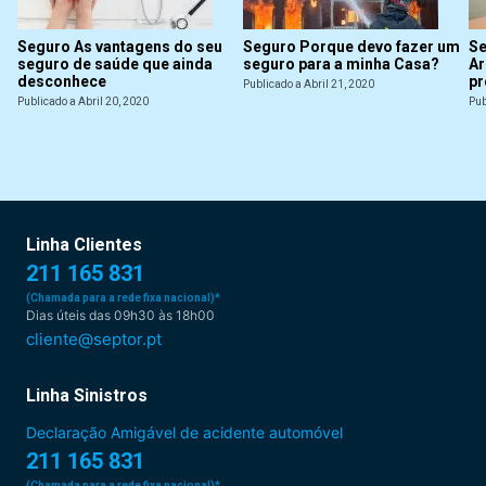
Seguro As vantagens do seu
Seguro Porque devo fazer um
Se
seguro de saúde que ainda
seguro para a minha Casa?
Ar
desconhece
pr
Publicado a Abril 21, 2020
Publicado a Abril 20, 2020
Pub
Linha Clientes
211 165 831
(Chamada para a rede fixa nacional)*
Dias úteis das 09h30 às 18h00
cliente@septor.pt
Linha Sinistros
Declaração Amigável de acidente automóvel
211 165 831
(Chamada para a rede fixa nacional)*