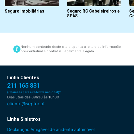
Seguro Imobiliárias
Seguro RC Cabeleireiros e
Se
SPAS
Co
Nenhum conteúdo deste site dispensa a leitura da informação
pré-contratual e contratual legalmente exigida.
Linha Clientes
211 165 831
(Chamada para a rede fixa nacional)*
Dias úteis das 09h30 às 18h00
cliente@septor.pt
Linha Sinistros
Declaração Amigável de acidente automóvel