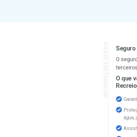
Seguro
O seguro
terceiro
O que v
Recreio
Garant
Prote
água, 
Assis