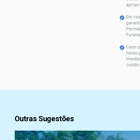
apropr
Em cas
garant
Perman
Funeral
Caso p
horas 
imedia
Jurídic
Outras Sugestões