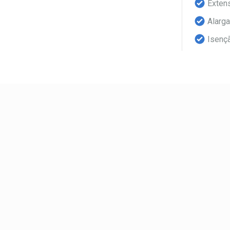
Exten
Alarga
Isençã