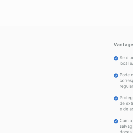
Vantage
Se é p
local e
Pode n
corres
regula
Proteg
de ext
e de a
Com a 
salvag
docas 