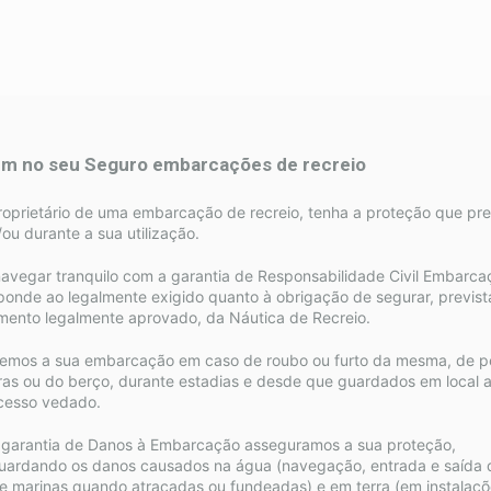
m no seu Seguro embarcações de recreio
roprietário de uma embarcação de recreio, tenha a proteção que pr
/ou durante a sua utilização.
avegar tranquilo com a garantia de Responsabilidade Civil Embarca
ponde ao legalmente exigido quanto à obrigação de segurar, previst
mento legalmente aprovado, da Náutica de Recreio.
emos a sua embarcação em caso de roubo ou furto da mesma, de p
ras ou do berço, durante estadias e desde que guardados em local 
cesso vedado.
garantia de Danos à Embarcação asseguramos a sua proteção,
uardando os danos causados na água (navegação, entrada e saída d
e marinas quando atracadas ou fundeadas) e em terra (em instalaçõ