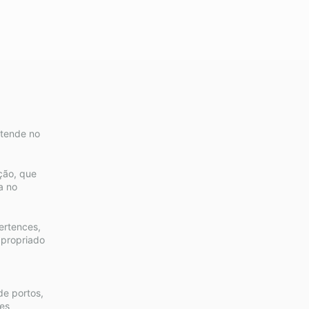
etende no
ção, que
a no
ertences,
apropriado
e portos,
es