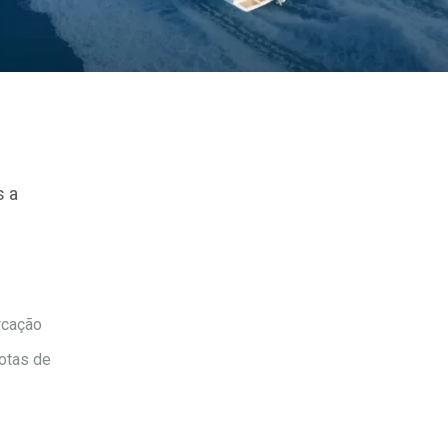
s a
rcação
otas de