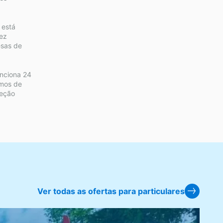
 está
ez
sas de
nciona 24
emos de
teção
Ver todas as ofertas para particulares