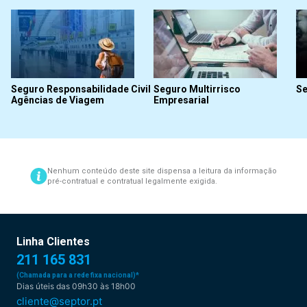
Seguro Responsabilidade Civil
Seguro Multirrisco
Se
Agências de Viagem
Empresarial
Nenhum conteúdo deste site dispensa a leitura da informação
pré-contratual e contratual legalmente exigida.
Linha Clientes
211 165 831
(Chamada para a rede fixa nacional)*
Dias úteis das 09h30 às 18h00
cliente@septor.pt