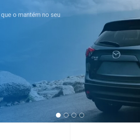
 que o mantém no seu
 opções.
Seguro de Vida do
 banco?