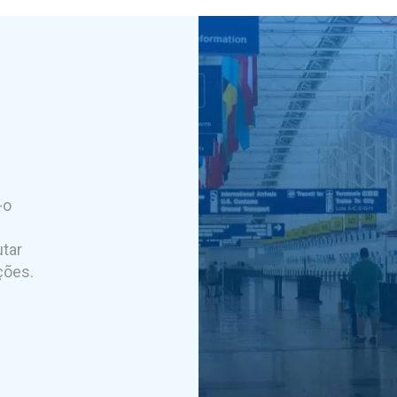
-o
utar
ções.