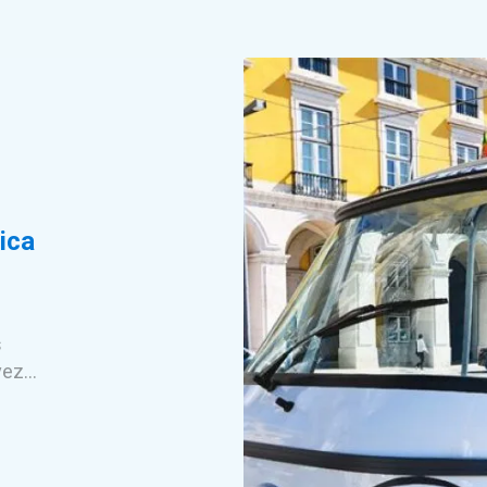
ica
e
s
ez...