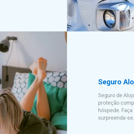
Seguro Alo
Seguro de Alo
proteção compl
hóspede. Faça
surpreenda-se