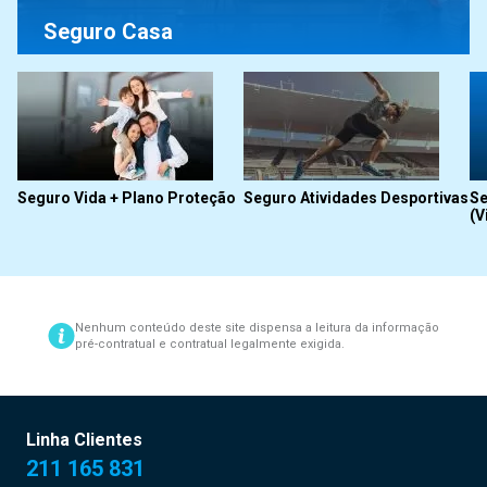
Seguro Casa
Seguro Vida + Plano Proteção
Seguro Atividades Desportivas
Se
(V
Nenhum conteúdo deste site dispensa a leitura da informação
pré-contratual e contratual legalmente exigida.
Linha Clientes
211 165 831