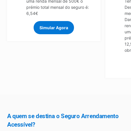
uma renda mensal de 500€ o
Tem
prémio total mensal do seguro é:
Des
6,54€
men
Dan
re
Simular Agora
um
pré
12,
obr
A quem se destina o Seguro Arrendamento
Acessível?