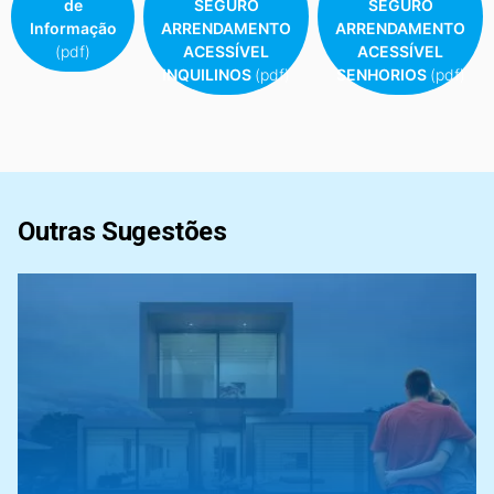
de
SEGURO
SEGURO
Informação
ARRENDAMENTO
ARRENDAMENTO
(pdf)
ACESSÍVEL
ACESSÍVEL
INQUILINOS
(pdf)
SENHORIOS
(pdf)
Outras Sugestões