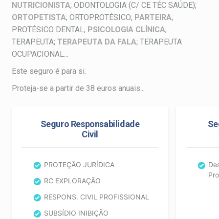
NUTRICIONISTA
; ODONTOLOGIA (C/ CE TÉC SAÚDE);
ORTOPETISTA
; ORTOPROTÉSICO;
PARTEIRA
;
PROTÉSICO DENTAL;
PSICOLOGIA CLÍNICA
;
TERAPEUTA;
TERAPEUTA DA FALA
; TERAPEUTA
OCUPACIONAL...
Este seguro é para si.
Proteja-se a partir de 38 euros anuais...
Seguro Responsabilidade
Se
Civil
PROTEÇÃO JURÍDICA
Des
Pro
RC EXPLORAÇÃO
RESPONS. CIVIL PROFISSIONAL
SUBSÍDIO INIBIÇÃO