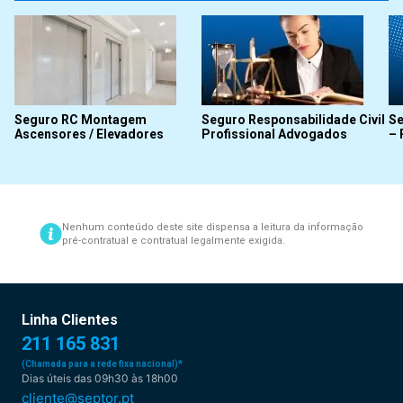
Seguro RC Montagem
Seguro Responsabilidade Civil
Se
Ascensores / Elevadores
Profissional Advogados
– 
Nenhum conteúdo deste site dispensa a leitura da informação
pré-contratual e contratual legalmente exigida.
Linha Clientes
211 165 831
(Chamada para a rede fixa nacional)*
Dias úteis das 09h30 às 18h00
cliente@septor.pt