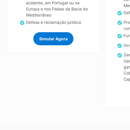
acidente, em Portugal ou na
Med
Europa e nos Países da Bacia do
Def
Mediterrâneo
Defesa e reclamação jurídica
Pro
co
Fur
Simular Agora
Inc
Dan
(op
gar
Cob
Ca