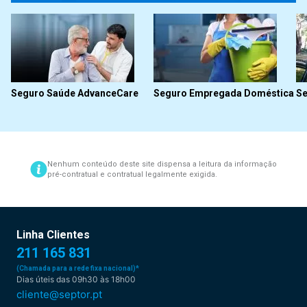
Seguro Saúde AdvanceCare
Seguro Empregada Doméstica
Se
Nenhum conteúdo deste site dispensa a leitura da informação
pré-contratual e contratual legalmente exigida.
Linha Clientes
211 165 831
(Chamada para a rede fixa nacional)*
Dias úteis das 09h30 às 18h00
cliente@septor.pt