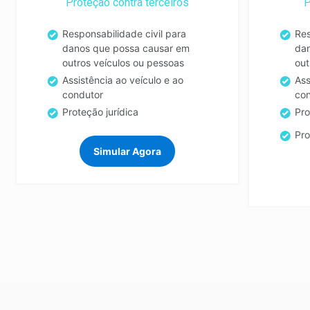
Proteção contra terceiros
P
Responsabilidade civil para
Res
danos que possa causar em
da
outros veículos ou pessoas
out
Assistência ao veículo e ao
Ass
condutor
co
Proteção jurídica
Pro
Pro
Simular Agora