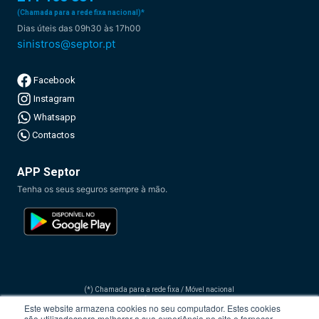
(Chamada para a rede fixa nacional)*
Dias úteis das 09h30 às 17h00
sinistros@septor.pt
Facebook
Instagram
Whatsapp
Contactos
APP Septor
Tenha os seus seguros sempre à mão.
(*) Chamada para a rede fixa / Móvel nacional
O custo da chamada depende do tarifário que tiver acordado com o seu operador de
Este website armazena cookies no seu computador. Estes cookies
comunicações.
são utilizados​​para melhorar a sua experiência no site e fornecer