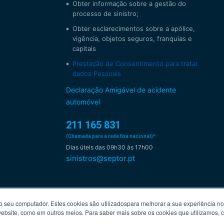
Obter informação sobre a gestão do
processo de sinistro;
Obter esclarecimentos sobre a apólice,
vigência, objetos seguros, franquias e
capitais
Prestação de Consentimento para tratar
dados Pessoais
Declaração Amigável de acidente
automóvel
211 165 831
(Chamada para a rede fixa nacional)*
Dias úteis das 09h30 às 17h00
sinistros@septor.pt
(*) Chamada para a rede fixa / Móvel nacional
seu computador. Estes cookies são utilizados​​para melhorar a sua experiência no 
O custo da chamada depende do tarifário que tiver acordado com o seu operador de comunicações.
 website, como em outros meios. Para saber mais sobre os cookies que utilizamos,