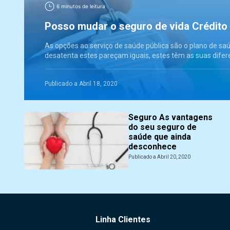
6 minutos de leitura
Posso mudar o seguro de vida Crédito
As opções ao serviço de saúde pública são o plano de sa
desatenta estes pareçam iguais, estes têm as suas difer
Publicado a Abril 18, 2020
Seguro As vantagens
do seu seguro de
saúde que ainda
desconhece
Publicado a Abril 20, 2020
Linha Clientes