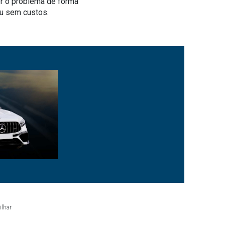
r o problema de forma
ou sem custos.
ilhar