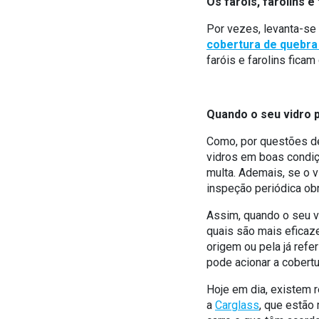
Os faróis, farolins 
Por vezes, levanta-se 
cobertura de quebra 
faróis e farolins ficam
Quando o seu vidro 
Como, por questões de
vidros em boas condiçõ
multa. Ademais, se o 
inspeção periódica obr
Assim, quando o seu vi
quais são mais eficaz
origem ou pela já refe
pode acionar a cobertu
Hoje em dia, existem 
a
Carglass
, que estão