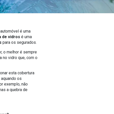
u automóvel é uma
a de vidros
é uma
os
para os segurados.
er, o melhor é sempre
a no vidro que, com o
ionar esta cobertura
e aquando os
por exemplo, não
enas a quebra de