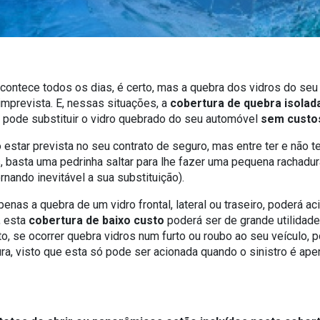
contece todos os dias, é certo, mas a quebra dos vidros do se
mprevista. E, nessas situações, a
cobertura de quebra isolad
la pode substituir o vidro quebrado do seu automóvel
sem
cust
 estar prevista no seu contrato de seguro, mas entre ter e não t
 basta uma pedrinha saltar para lhe fazer uma pequena rachadur
rnando inevitável a sua substituição).
penas a quebra de um vidro frontal, lateral ou traseiro, poderá ac
, esta
cobertura de baixo custo
poderá ser de grande utilidad
o, se ocorrer quebra vidros num furto ou roubo ao seu veículo, 
ura, visto que esta só pode ser acionada quando o sinistro é ap