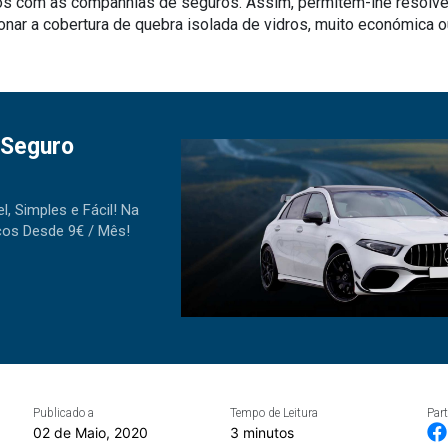
os com as companhias de seguros. Assim, permitem-lhe resolve
cionar a cobertura de quebra isolada de vidros, muito económica 
 Seguro
, Simples e Fácil! Na
os Desde 9€ / Mês!
Publicado a
Tempo de Leitura
Part
02 de Maio, 2020
3 minutos