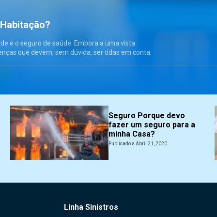
 Habitação?
úde e o seguro de saúde. Embora a uma vista
enças que devem, sem dúvida, ser tidas em conta.
Seguro Porque devo
fazer um seguro para a
minha Casa?
Publicado a Abril 21, 2020
Linha Sinistros