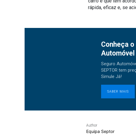
carro e que têm acord
rápida, eficaz e, se a
Conheça o
Automóvel
Seguro Automóvel
SEPTOR tem preç
Simule Já!
SABER MAIS
Author
Equipa Septor