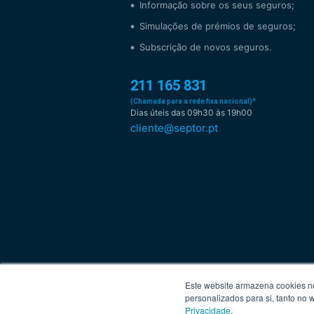
Informação sobre os seus seguros;
Simulações de prémios de seguros;
Subscrição de novos seguros.
211 165 831
(Chamada para a rede fixa nacional)*
Dias úteis das 09h30 às 19h00
cliente@septor.pt
Este website armazena cookies no 
personalizados para si, tanto no
Privacidade
.