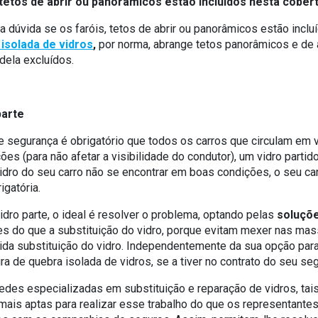
e tetos de abrir ou panorâmicos estão incluídos nesta cober
a dúvida se os faróis, tetos de abrir ou panorâmicos estão inclu
isolada de vidros
,
por norma, abrange tetos panorâmicos e de ab
 dela excluídos.
parte
 segurança é obrigatório que todos os carros que circulam em v
es (para não afetar a visibilidade do condutor), um vidro partid
vidro do seu carro não se encontrar em boas condições, o seu c
igatória.
dro parte, o ideal é resolver o problema, optando pelas
soluçõ
es do que a substituição do vidro, porque evitam mexer nas ma
rida substituição do vidro. Independentemente da sua opção para 
ra de quebra isolada de vidros, se a tiver no contrato do seu se
redes especializadas em substituição e reparação de vidros, ta
 mais aptas para realizar esse trabalho do que os representante