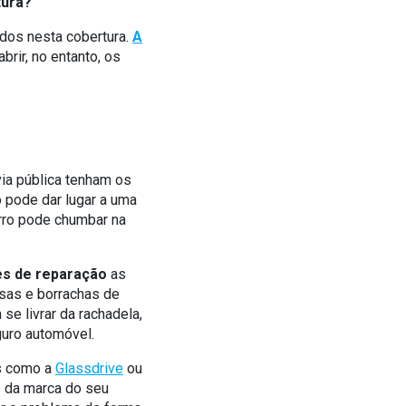
tura?
ídos nesta cobertura.
A
rir, no entanto, os
ia pública tenham os
o pode dar lugar a uma
arro pode chumbar na
es de reparação
as
ssas e borrachas de
se livrar da rachadela,
guro automóvel.
is como a
Glassdrive
ou
s da marca do seu