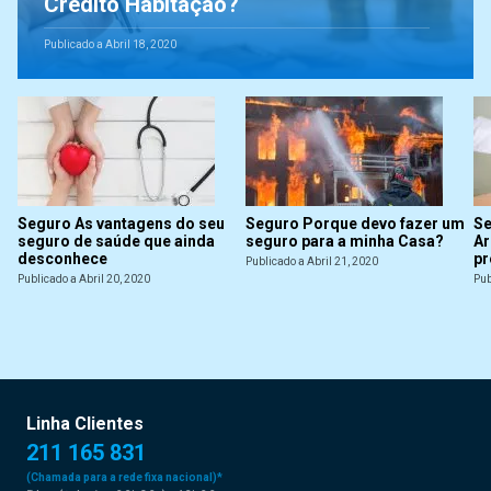
Crédito Habitação?
Publicado a Abril 18, 2020
Seguro As vantagens do seu
Seguro Porque devo fazer um
Se
seguro de saúde que ainda
seguro para a minha Casa?
Ar
desconhece
pr
Publicado a Abril 21, 2020
Publicado a Abril 20, 2020
Pub
Linha Clientes
211 165 831
(Chamada para a rede fixa nacional)*