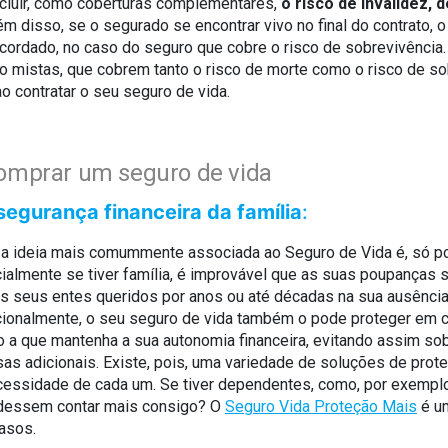
ncluir, como coberturas complementares,
o risco de invalidez, 
lém disso, se o segurado se encontrar vivo no final do contrato, 
 acordado, no caso do seguro que cobre o risco de sobrevivência
 mistas, que cobrem tanto o risco de morte como o risco de so
o contratar o seu seguro de vida.
comprar um seguro de vida
segurança financeira da família
:
 a ideia mais comummente associada ao Seguro de Vida é, só por
cialmente se tiver família, é improvável que as suas poupanças 
s seus entes queridos por anos ou até décadas na sua ausência
ionalmente, o seu seguro de vida também o pode proteger em c
 a que mantenha a sua autonomia financeira, evitando assim so
as adicionais. Existe, pois, uma variedade de soluções de prote
cessidade de cada um. Se tiver dependentes, como, por exemplo,
udessem contar mais consigo? O
Seguro Vida Proteção Mais
é um
asos.