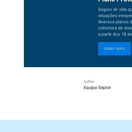
Seguro de vida q
situações inesp
diversos planos 
cobertura de doe
a partir dos 18 a
SABER MAIS
Author
Equipa Septor