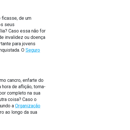
 ficasse, de um
os seus
lia? Caso essa não for
de invalidez ou doença
rtante para jovens
onquistada. O
Seguro
omo cancro, enfarte do
hora de aflição, torna-
 por completo na sua
utra coisa? Caso o
egundo a
Organização
ro ao longo da sua