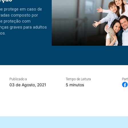
ue protege em caso de
eradas composto por
de proteção com
nças graves para adultos
nos.
Publicado a
Tempo de Leitura
Part
03 de Agosto, 2021
5 minutos