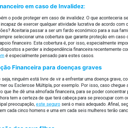
inanceiro em caso de Invalidez
:
ém o pode proteger em caso de invalidez. O que aconteceria se
 incapaz de exercer qualquer atividade lucrativa de acordo com 
ões? Aceitaria passar a ser um fardo económico para a sua famí
sempre selecionar uma cobertura que garante proteção em caso 
 apoio financeiro. Esta cobertura é, por isso, especialmente impo
 dispostos a perder a independência financeira recentemente c
em
é especialmente pensado para estes casos.
ção Financeira para doenças graves
seja, ninguém está livre de vir a enfrentar uma doença grave, c
mer ou Esclerose Múltipla, por exemplo. Por isso, caso chegue a 
ro que lhe dê uma almofada financeira, para se poder concentrar
a hora tem a certeza de que terá cabeça para se preocupar com o
cipal preocupação,
este seguro
será o mais adequado. Afinal, s
 em cada cinco homens e uma em cada seis mulheres terão canc