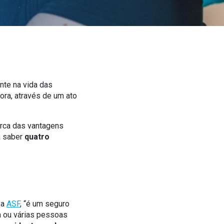
nte na vida das
ora, através de um ato
erca das vantagens
ra saber
quatro
 a
ASF
, “é um seguro
a ou várias pessoas