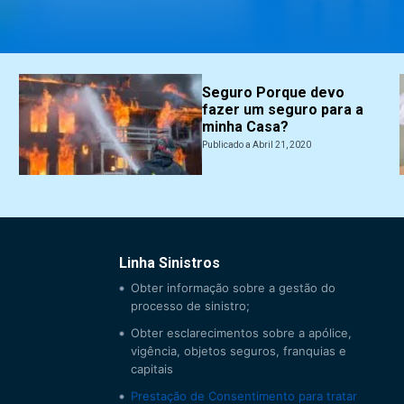
Seguro Porque devo
fazer um seguro para a
minha Casa?
Publicado a Abril 21, 2020
Linha Sinistros
Obter informação sobre a gestão do
processo de sinistro;
Obter esclarecimentos sobre a apólice,
vigência, objetos seguros, franquias e
capitais
Prestação de Consentimento para tratar