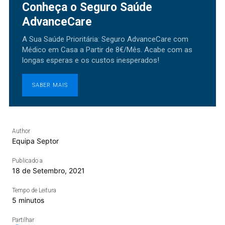
Conheça o Seguro Saúde
AdvanceCare
A Sua Saúde Prioritária: Seguro AdvanceCare com
Médico em Casa a Partir de 8€/Mês. Acabe com as
longas esperas e os custos inesperados!
SABER MAIS
Author
Equipa Septor
Publicado a
18 de Setembro, 2021
Tempo de Leitura
5 minutos
Partilhar