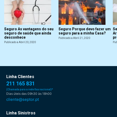
Seguro As vantagens do seu
Seguro Porque devo fazer um
Se
seguro de saúde que ainda
seguro para a minha Casa?
Ar
desconhece
pr
Publicado a Abril 21, 2020
Publicado a Abril 20, 2020
Pub
Linha Clientes
211 165 831
(Chamada para a rede fixa nacional)*
Dias úteis das 09h30 às 18h00
cliente@septor.pt
Linha Sinistros