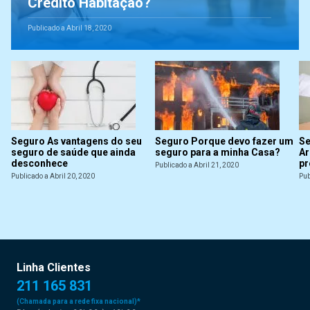
Crédito Habitação?
Publicado a Abril 18, 2020
Seguro As vantagens do seu
Seguro Porque devo fazer um
Se
seguro de saúde que ainda
seguro para a minha Casa?
Ar
desconhece
pr
Publicado a Abril 21, 2020
Publicado a Abril 20, 2020
Pub
Linha Clientes
211 165 831
(Chamada para a rede fixa nacional)*